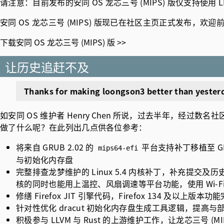
请注意：目前发布的安同 OS 龙芯三号 (MIPS) 版仅支持使用 LEFI
安同 OS 龙芯三号 (MIPS) 版现已在社区主页正式发布，
下载安同 OS 龙芯三号 (MIPS) 版 >>
让历史追赶不及
Thanks for making loongson3 better than yester
如安同 OS 维护者
Henry Chen
所说，过去半年，经过数名社区贡
做了什么呢？在此列出几点供各位参考：
将来自 GRUB 2.02 的
平台支持补丁移植至 
mips64-efi
与初始化内存盘
完整排查龙梦维护的 Linux 5.4 内核补丁，补充提交及历
核的同时也能用上温控、风扇调速等平台功能，使用 Wi-Fi
修缮 Firefox JIT 引擎代码，Firefox 134 及
针对性优化 dracut 初始化内存盘生成工具逻辑，提高与
积极参与 LLVM 与 Rust 的上游维护工作，让龙芯三号 (MIP