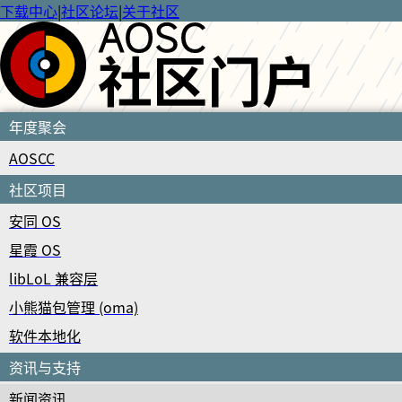
下载中心
|
社区论坛
|
关于社区
年度聚会
AOSCC
社区项目
安同 OS
星霞 OS
libLoL 兼容层
小熊猫包管理 (oma)
软件本地化
资讯与支持
新闻资讯