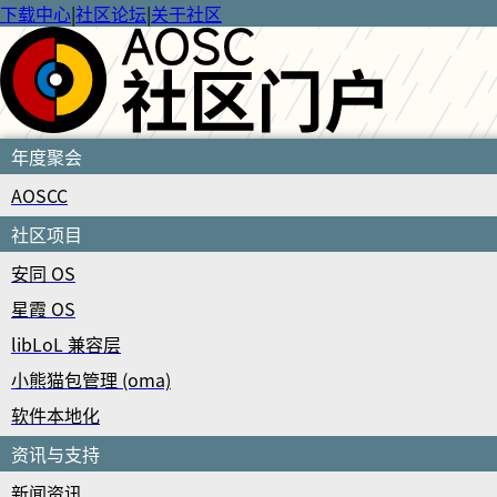
下载中心
|
社区论坛
|
关于社区
年度聚会
AOSCC
社区项目
安同 OS
星霞 OS
libLoL 兼容层
小熊猫包管理 (oma)
软件本地化
资讯与支持
新闻资讯