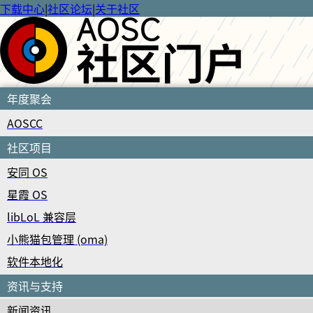
下载中心
|
社区论坛
|
关于社区
年度聚会
AOSCC
社区项目
安同 OS
星霞 OS
libLoL 兼容层
小熊猫包管理 (oma)
软件本地化
资讯与支持
新闻资讯