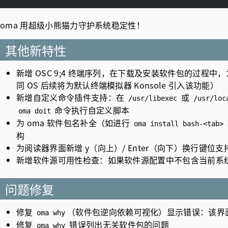
oma 用超级小熊猫力守护系统稳定性！
其他新特性
新增 OSC 9;4 终端序列，在下载及安装软件包的过程中，为 
同 OS 后续将为默认终端模拟器 Konsole 引入该功能）
新增自定义命令插件支持：在
或
/usr/libexec
/usr/loc
命令执行自定义脚本
oma doit
为 oma 软件包名补全（如进行
oma install bash-<tab>
构
为阅读器界面新增 y（向上）/ Enter（向下）换行键位支
新增软件源可用性检查：如果软件源配置中不包含当前系统
问题修复
修复
（软件包逆向依赖可视化）显示错误：该界
oma why
修复
错误列出无关软件包的问题
oma why