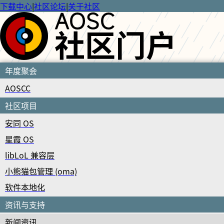
下载中心
|
社区论坛
|
关于社区
年度聚会
AOSCC
社区项目
安同 OS
星霞 OS
libLoL 兼容层
小熊猫包管理 (oma)
软件本地化
资讯与支持
新闻资讯