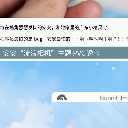
缩在墙角瑟瑟发抖的安安，和她家里的广东小精灵 :/
程序员最怕的是 bug，安安最怕的……啊→啊↘啊↑啊↗！
安安“流浪相机”主题 PVC 透卡