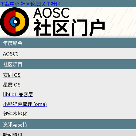
下载中心
|
社区论坛
|
关于社区
年度聚会
AOSCC
社区项目
安同 OS
星霞 OS
libLoL 兼容层
小熊猫包管理 (oma)
软件本地化
资讯与支持
新闻资讯