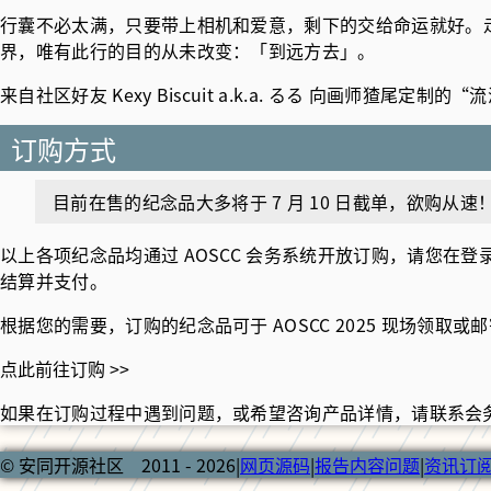
行囊不必太满，只要带上相机和爱意，剩下的交给命运就好。
界，唯有此行的目的从未改变：「到远方去」。
来自社区好友 Kexy Biscuit a.k.a. るる 向画师
订购方式
目前在售的纪念品大多将于 7 月 10 日截单，欲购从速
以上各项纪念品均通过 AOSCC 会务系统开放订购，请您
结算并支付。
根据您的需要，订购的纪念品可于 AOSCC 2025 现场领取或
点此前往订购 >>
如果在订购过程中遇到问题，或希望咨询产品详情，请
联系会
© 安同开源社区 2011 - 2026
|
网页源码
|
报告内容问题
|
资讯订