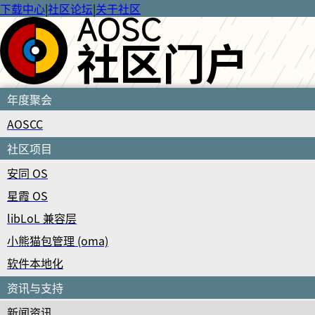
下载中心
|
社区论坛
|
关于社区
年度聚会
AOSCC
社区项目
安同 OS
星霞 OS
libLoL 兼容层
小熊猫包管理 (oma)
软件本地化
资讯与支持
新闻资讯