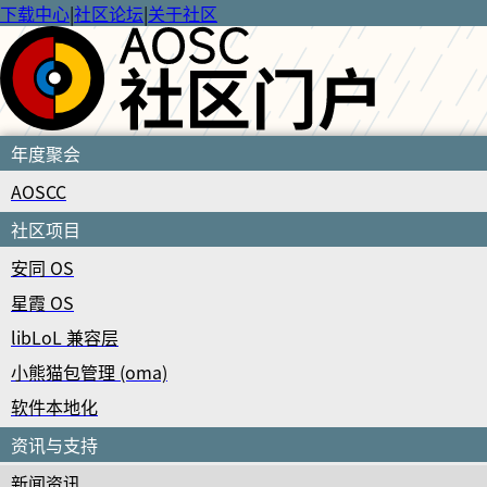
下载中心
|
社区论坛
|
关于社区
年度聚会
AOSCC
社区项目
安同 OS
星霞 OS
libLoL 兼容层
小熊猫包管理 (oma)
软件本地化
资讯与支持
新闻资讯