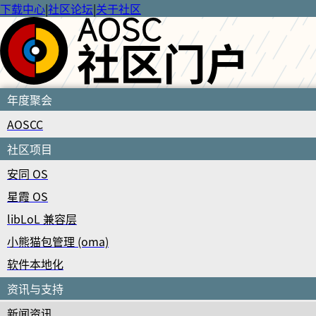
下载中心
|
社区论坛
|
关于社区
年度聚会
AOSCC
社区项目
安同 OS
星霞 OS
libLoL 兼容层
小熊猫包管理 (oma)
软件本地化
资讯与支持
新闻资讯