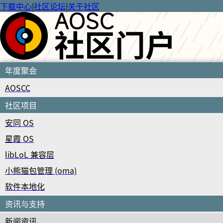
下载中心
|
社区论坛
|
关于社区
年度聚会
AOSCC
社区项目
安同 OS
星霞 OS
libLoL 兼容层
小熊猫包管理 (oma)
软件本地化
资讯与支持
新闻资讯