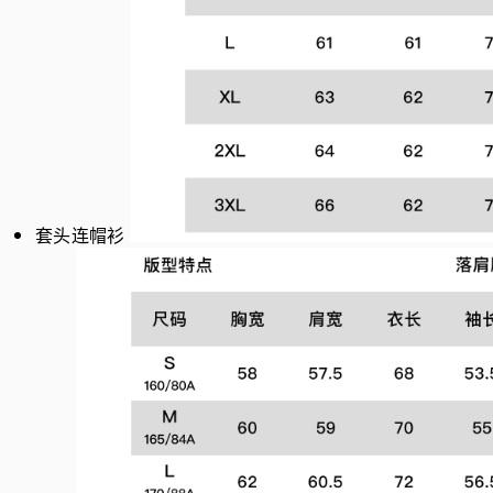
套头连帽衫