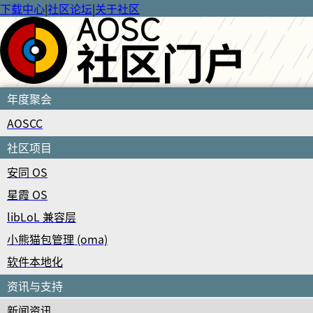
下载中心
|
社区论坛
|
关于社区
年度聚会
AOSCC
社区项目
安同 OS
星霞 OS
libLoL 兼容层
小熊猫包管理 (oma)
软件本地化
资讯与支持
新闻资讯