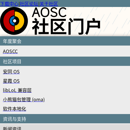
下载中心
|
社区论坛
|
关于社区
年度聚会
AOSCC
社区项目
安同 OS
星霞 OS
libLoL 兼容层
小熊猫包管理 (oma)
软件本地化
资讯与支持
新闻资讯