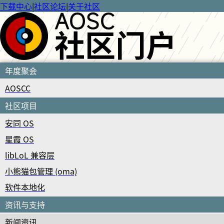
下载中心
|
社区论坛
|
关于社区
年度聚会
AOSCC
社区项目
安同 OS
星霞 OS
libLoL 兼容层
小熊猫包管理 (oma)
软件本地化
资讯与支持
新闻资讯