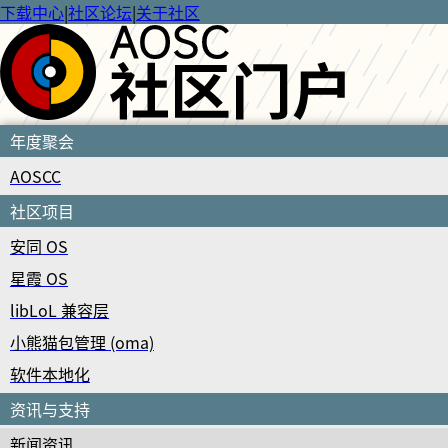
下载中心
|
社区论坛
|
关于社区
年度聚会
AOSCC
社区项目
安同 OS
星霞 OS
libLoL 兼容层
小熊猫包管理 (oma)
软件本地化
资讯与支持
新闻资讯