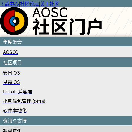
下载中心
|
社区论坛
|
关于社区
年度聚会
AOSCC
社区项目
安同 OS
星霞 OS
libLoL 兼容层
小熊猫包管理 (oma)
软件本地化
资讯与支持
新闻资讯