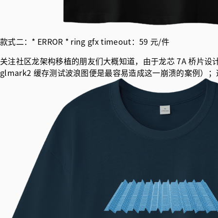
款式二：* ERROR * ring gfx timeout：59 元/件
关注社区龙架构移植的朋友们大概知道，由于龙芯 7A 桥片设
glmark2 缓存测试波浪图便是最容易造成这一崩溃的案例