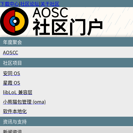
下载中心
|
社区论坛
|
关于社区
年度聚会
AOSCC
社区项目
安同 OS
星霞 OS
libLoL 兼容层
小熊猫包管理 (oma)
软件本地化
资讯与支持
新闻资讯