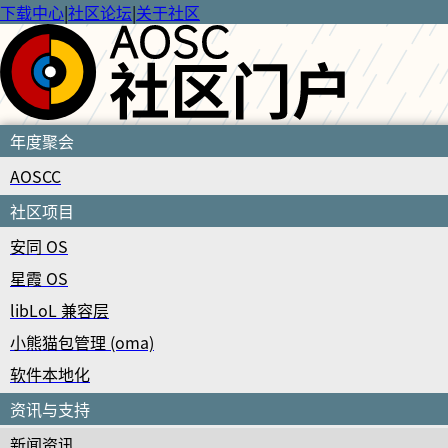
下载中心
|
社区论坛
|
关于社区
年度聚会
AOSCC
社区项目
安同 OS
星霞 OS
libLoL 兼容层
小熊猫包管理 (oma)
软件本地化
资讯与支持
新闻资讯