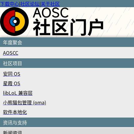
下载中心
|
社区论坛
|
关于社区
年度聚会
AOSCC
社区项目
安同 OS
星霞 OS
libLoL 兼容层
小熊猫包管理 (oma)
软件本地化
资讯与支持
新闻资讯