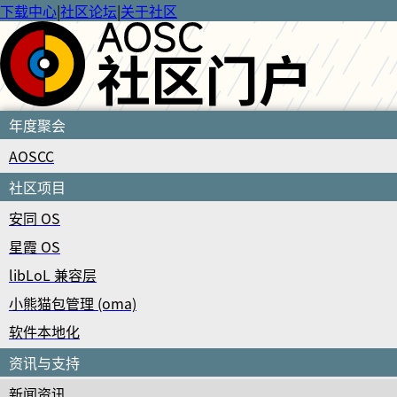
下载中心
|
社区论坛
|
关于社区
年度聚会
AOSCC
社区项目
安同 OS
星霞 OS
libLoL 兼容层
小熊猫包管理 (oma)
软件本地化
资讯与支持
新闻资讯