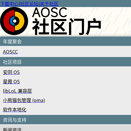
下载中心
|
社区论坛
|
关于社区
年度聚会
AOSCC
社区项目
安同 OS
星霞 OS
libLoL 兼容层
小熊猫包管理 (oma)
软件本地化
资讯与支持
新闻资讯