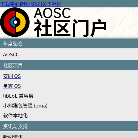
下载中心
|
社区论坛
|
关于社区
年度聚会
AOSCC
社区项目
安同 OS
星霞 OS
libLoL 兼容层
小熊猫包管理 (oma)
软件本地化
资讯与支持
新闻资讯