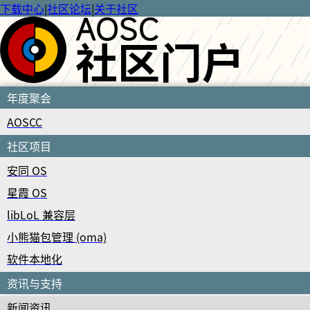
下载中心
|
社区论坛
|
关于社区
年度聚会
AOSCC
社区项目
安同 OS
星霞 OS
libLoL 兼容层
小熊猫包管理 (oma)
软件本地化
资讯与支持
新闻资讯