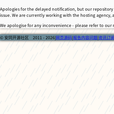
Apologies for the delayed notification, but our reposit
issue. We are currently working with the hosting agency, 
We apologise for any inconvenience - please refer to our
© 安同开源社区 2011 - 2026
|
网页源码
|
报告内容问题
|
资讯订