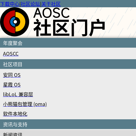
下载中心
|
社区论坛
|
关于社区
年度聚会
AOSCC
社区项目
安同 OS
星霞 OS
libLoL 兼容层
小熊猫包管理 (oma)
软件本地化
资讯与支持
新闻资讯