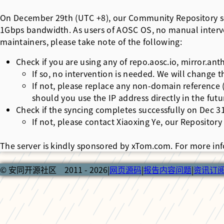
On December 29th (UTC +8), our Community Repository serv
1Gbps bandwidth. As users of AOSC OS, no manual interve
maintainers, please take note of the following:
Check if you are using any of
repo.aosc.io, mirror.an
If so, no intervention is needed. We will change 
If not, please replace any non-domain reference (
should you use the IP address directly in the futu
Check if the syncing completes successfully on Dec 31
If not, please contact Xiaoxing Ye, our Repositor
The server is kindly sponsored by
xTom.com
. For more in
© 安同开源社区 2011 - 2026
|
网页源码
|
报告内容问题
|
资讯订