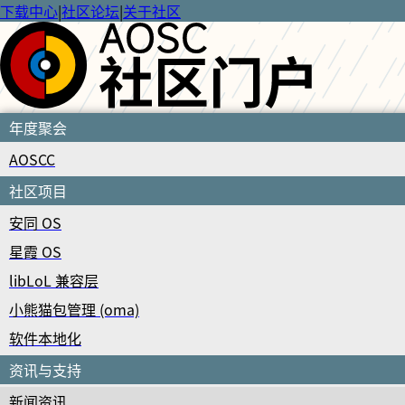
下载中心
|
社区论坛
|
关于社区
年度聚会
AOSCC
社区项目
安同 OS
星霞 OS
libLoL 兼容层
小熊猫包管理 (oma)
软件本地化
资讯与支持
新闻资讯