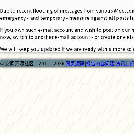
Due to recent flooding of messages from various @qq.com 
emergency - and temporary - measure against
all
posts f
If you own such e-mail account and wish to post on our ma
now, switch to another e-mail account - or create one else
We will keep you updated if we are ready with a more scie
© 安同开源社区 2011 - 2026
|
网页源码
|
报告内容问题
|
资讯订