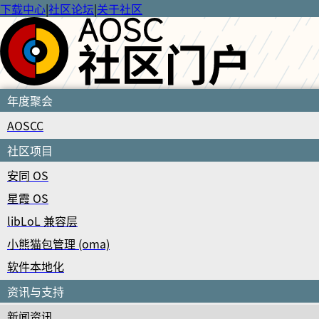
下载中心
|
社区论坛
|
关于社区
年度聚会
AOSCC
社区项目
安同 OS
星霞 OS
libLoL 兼容层
小熊猫包管理 (oma)
软件本地化
资讯与支持
新闻资讯