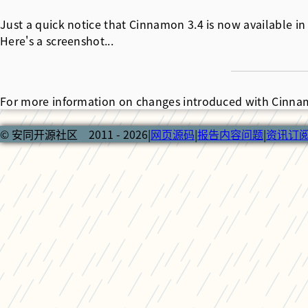
Just a quick notice that Cinnamon 3.4 is now available i
Here's a screenshot...
For more information on changes introduced with Cinnamo
© 安同开源社区 2011 - 2026
|
网页源码
|
报告内容问题
|
资讯订