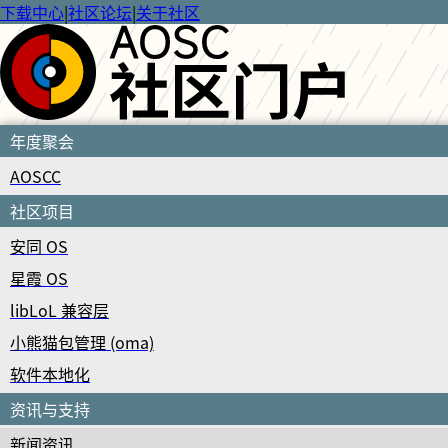
下载中心
|
社区论坛
|
关于社区
年度聚会
AOSCC
社区项目
安同 OS
星霞 OS
libLoL 兼容层
小熊猫包管理 (oma)
软件本地化
资讯与支持
新闻资讯