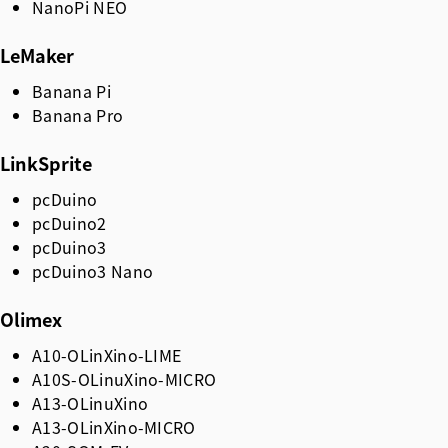
NanoPi NEO
LeMaker
Banana Pi
Banana Pro
LinkSprite
pcDuino
pcDuino2
pcDuino3
pcDuino3 Nano
Olimex
A10-OLinXino-LIME
A10S-OLinuXino-MICRO
A13-OLinuXino
A13-OLinXino-MICRO