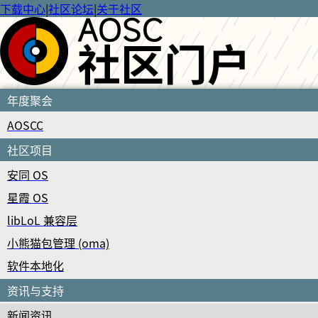
下载中心
|
社区论坛
|
关于社区
年度聚会
AOSCC
社区项目
安同 OS
星霞 OS
libLoL 兼容层
小熊猫包管理 (oma)
软件本地化
资讯与支持
新闻资讯