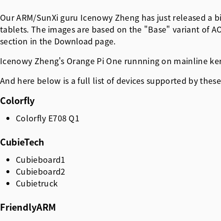
Our ARM/SunXi guru Icenowy Zheng has just released a b
tablets. The images are based on the "Base" variant of A
section in the
Download
page.
Icenowy Zheng's Orange Pi One runnning on mainline ker
And here below is a full list of devices supported by these
Colorfly
Colorfly E708 Q1
CubieTech
Cubieboard1
Cubieboard2
Cubietruck
FriendlyARM