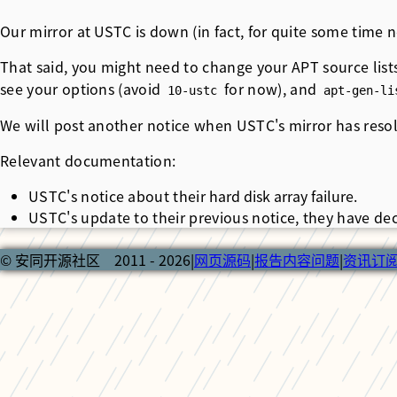
Our mirror at
USTC
is down (in fact, for quite some time n
That said, you might need to change your APT source list
see your options (avoid
for now), and
10-ustc
apt-gen-li
We will post another notice when USTC's mirror has resolv
Relevant documentation:
USTC's notice about their
hard disk array failure
.
USTC's update to their previous notice, they have d
© 安同开源社区 2011 - 2026
|
网页源码
|
报告内容问题
|
资讯订