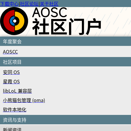
下载中心
|
社区论坛
|
关于社区
年度聚会
AOSCC
社区项目
安同 OS
星霞 OS
libLoL 兼容层
小熊猫包管理 (oma)
软件本地化
资讯与支持
新闻资讯