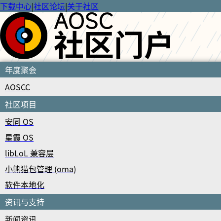
下载中心
|
社区论坛
|
关于社区
年度聚会
AOSCC
社区项目
安同 OS
星霞 OS
libLoL 兼容层
小熊猫包管理 (oma)
软件本地化
资讯与支持
新闻资讯