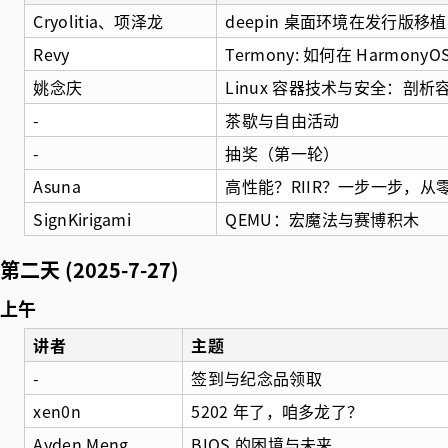
Cryolitia、项泽龙
deepin 桌面环境在发行版移
Revy
Termony: 如何在 Harmony
姚念庆
Linux 容器技术与安全：剖
-
茶歇与自由活动
-
抽奖（第一轮）
Asuna
高性能？RIIR？一步一步，从零
SignKirigami
QEMU：宏魔法与赛博积木
第二天 (2025-7-27)
上午
讲者
主题
-
签到与纪念品领取
xen0n
5202 年了，咱多龙了？
Ayden Meng
BIOS 的困境与未来