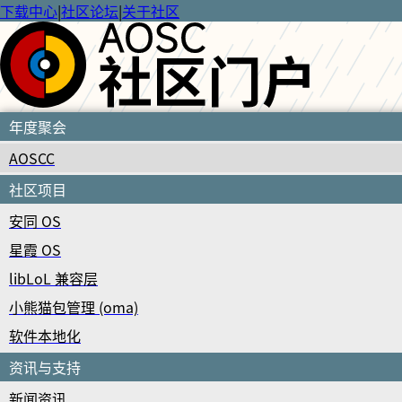
下载中心
|
社区论坛
|
关于社区
年度聚会
AOSCC
社区项目
安同 OS
星霞 OS
libLoL 兼容层
小熊猫包管理 (oma)
软件本地化
资讯与支持
新闻资讯