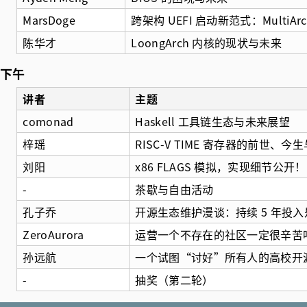
MarsDoge
跨架构 UEFI 启动新范式：MultiArc
陈华才
LoongArch 内核的现状与未来
下午
讲者
主题
comonad
Haskell 工具链生态与未来展望
梓瑶
RISC-V TIME 寄存器的前世、今
刘阳
x86 FLAGS 模拟，实现细节公开！
-
茶歇与自由活动
孔子乔
开源生态维护漫谈：持续 5 年投
ZeroAurora
运营一个不存在的社区一定很辛苦
孙远航
一个试图“讨好”所有人的高校开源
-
抽奖（第二轮）